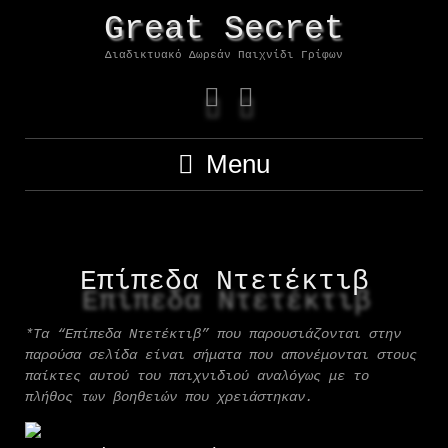
Skip
Great Secret
to
content
Διαδικτυακό Δωρεάν Παιχνίδι Γρίφων
Facebook
Instagram
Menu
Επίπεδα Ντετέκτιβ
*Τα “Επίπεδα Ντετέκτιβ” που παρουσιάζονται στην
παρούσα σελίδα είναι σήματα που απονέμονται στους
παίκτες αυτού του παιχνιδιού αναλόγως με το
πλήθος των βοηθειών που χρειάστηκαν.