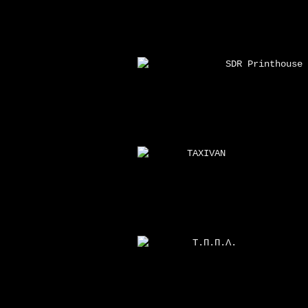
SDR Printhouse
TAXIVAN
Τ.Π.Π.Λ.